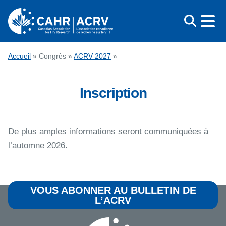
Aller
au
contenu
CONGRÈS
Accueil
»
Congrès
»
ACRV 2027
»
PRIX
Inscription
ÉDUCATION
QUI NOUS SOMMES
MÉDIAS
De plus amples informations seront communiquées à
l’automne 2026.
ENGLISH
VOUS ABONNER AU BULLETIN DE
L’ACRV