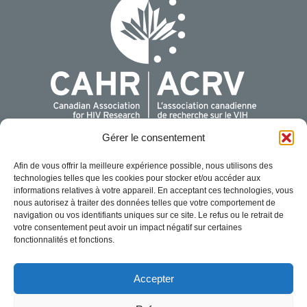
Gérer le consentement
Pour plus de renseignements, communiquer avec nous:
Afin de vous offrir la meilleure expérience possible, nous utilisons des
Association canadienne de recherche sur le VIH
technologies telles que les cookies pour stocker et/ou accéder aux
440 Laurier Avenue West, Suite 200
informations relatives à votre appareil. En acceptant ces technologies, vous
Ottawa, Ontario K1R 7X6
nous autorisez à traiter des données telles que votre comportement de
navigation ou vos identifiants uniques sur ce site. Le refus ou le retrait de
1-888-374-CAHR (2247)
votre consentement peut avoir un impact négatif sur certaines
info@cahr-acrv.ca
fonctionnalités et fonctions.
Pour toute question liée au congrès, envoyer un courriel
conference@cahr-acrv.ca
.
Accepter
Politique en matière de cookies (CA)
Déclaration de confidentialité (CA)