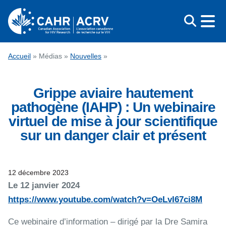
Aller
au
contenu
CONGRÈS
Accueil
»
Médias
»
Nouvelles
»
PRIX
Grippe aviaire hautement
ÉDUCATION
pathogène (IAHP) : Un webinaire
QUI NOUS SOMMES
virtuel de mise à jour scientifique
MÉDIAS
sur un danger clair et présent
ENGLISH
12 décembre 2023
Le 12 janvier 2024
https://www.youtube.com/watch?v=OeLvI67ci8M
Ce webinaire d’information – dirigé par la Dre Samira