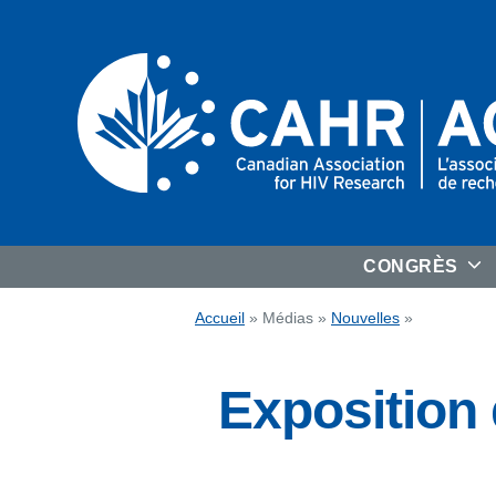
Aller
au
contenu
CONGRÈS
Accueil
»
Médias
»
Nouvelles
»
Exposition